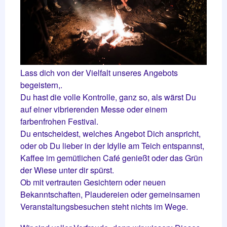
Lass dich von der Vielfalt unseres Angebots
begeistern,.
Du hast die volle Kontrolle, ganz so, als wärst Du
auf einer vibrierenden Messe oder einem
farbenfrohen Festival.
Du entscheidest, welches Angebot Dich anspricht,
oder ob Du lieber in der Idylle am Teich entspannst,
Kaffee im gemütlichen Café genießt oder das Grün
der Wiese unter dir spürst.
Ob mit vertrauten Gesichtern oder neuen
Bekanntschaften, Plaudereien oder gemeinsamen
Veranstaltungsbesuchen steht nichts im Wege.