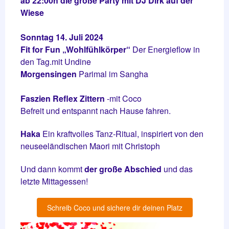
ab 22:00h die große Party mit DJ Dirk auf der
Wiese
Sonntag 14. Juli 2024
Fit for Fun
„Wohlfühlkörper“
Der Energieflow in
den Tag.mit Undine
Morgensingen
Parimal im Sangha
Faszien Reflex Zittern
-mit Coco
Befreit und entspannt nach Hause fahren.
Haka
Ein kraftvolles Tanz-Ritual, inspiriert von den
neuseeländischen Maori mit Christoph
Und dann kommt
der große Abschied
und das
letzte Mittagessen!
Schreib Coco und sichere dir deinen Platz