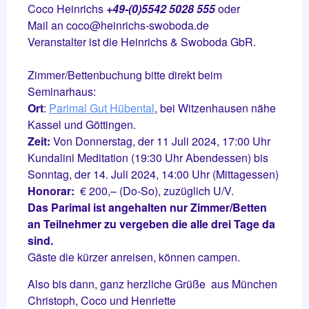
Coco Heinrichs
+49-(0)5542 5028 555
oder
Mail an coco@heinrichs-swoboda.de
Veranstalter ist die Heinrichs & Swoboda GbR.
Zimmer/Bettenbuchung bitte direkt beim
Seminarhaus:
Ort
:
Parimal Gut Hübental
, bei Witzenhausen nähe
Kassel und Göttingen.
Zeit:
Von Donnerstag, der 11 Juli 2024, 17:00 Uhr
Kundalini Meditation (19:30 Uhr Abendessen) bis
Sonntag, der 14. Juli 2024, 14:00 Uhr (Mittagessen)
Honorar:
€ 200,– (Do-So), zuzüglich U/V.
Das Parimal ist angehalten nur Zimmer/Betten
an Teilnehmer zu vergeben die alle drei Tage da
sind.
Gäste die kürzer anreisen, können campen.
Also bis dann, ganz herzliche Grüße aus München
Christoph, Coco und Henriette